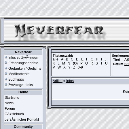
ERROR IN:
SELECT session_userid, session_url, session_ip, session_expire FR
table './usr_web212_1/phpkit_session' is marked as crashed and should be repair
Neverfear
Titelauswahl:
Sortierung
Infos zu ZwĂ¤ngen
alle
A
B
C
D
E
F
G
H
I
J
A
Titel
Erfahrungsberichte
K
L
M
N
O
P
Q
R
S
T
U
(
)
ne
Datum
V
W
X
Y
Z
0-9
Gedanken / Gedichte
Medikamente
Buchtipps
Artikel
»
Infos
ZwĂ¤nge-Links
Kei
Home
Startseite
News
Forum
GĂ¤stebuch
persĂśnlicher Kontakt
Community